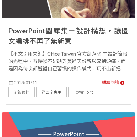
PowerPoint圖庫集＋設計構想，讓圖
文編排不再了無新意
【本文引用來源】Office Taiwan 官方部落格 在設計簡報
的過程中，有時候不是缺乏美術天份所以感到頭痛，而
是因為每次都遵循自己習慣的操作模式，玩不出新把
戲，才導致簡報千篇一律。今天就要分享圖庫集＋設計
構想的神奇魔力！拯救您的圖文排版，簡報不再了無新
2018/01/11
繼續閱讀
意。 ▲點選「插入」，再點選「市集」 ▲在搜尋欄中輸
簡報設計
辦公室應用
PowerPoint
入「Pickit」或「Pexels」 ▲跳出此畫面後點選「新
增」 ...