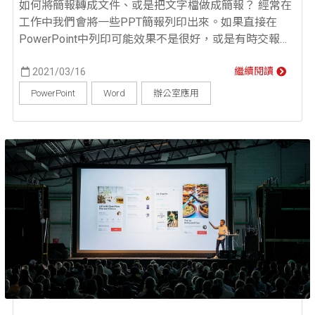
如何將簡報轉成文件、或是把文字檔做成簡報？ 經常在
工作中我們會將一些PPT簡報列印出來。如果直接在
PowerPoint中列印可能效果不是很好，或是有時交報告
時要求提供PPT檔和Word檔，這時候我們就會需要一些
技巧可以快速將PowerPoint轉Word。下面就為大家介紹
2021/03/16
繼續閱讀
幾種將PPT轉換成Word以及Word轉PowerPoint的方
PowerPoint
Word
辦公室應用
法，幫助大家方便有效率的完成工作。 PowerPoint...