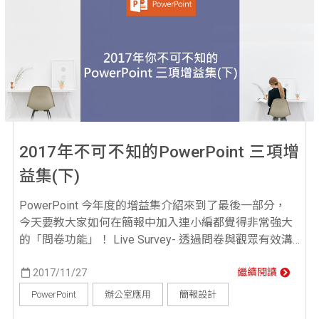
2017年不可不知的PowerPoint 三項增
益集(下)
PowerPoint 今年度的增益集介紹來到了最後一部分，
今天要教大家如何在簡報中加入連小編都覺得非常強大
的「問卷功能」！ Live Survey- 透過問卷與觀眾有效溝
通，提升互動性！ 當你擔任講者時，是否曾經想要了解
觀眾對於簡報內容的吸收度？又或是想要增加與觀眾的
2017/11/27
繼續閱讀
互動性？那就試試Live Survey吧！ 下載Live Survey讓你
PowerPoint
辦公室應用
簡報設計
輕鬆在簡報中製作問卷，透過問卷你可以適時地與觀眾...