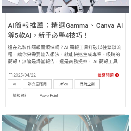
AI簡報推薦：精選Gamma、Canva AI
等5款AI，新手必學4技巧！
還在為製作簡報而煩惱嗎？AI 簡報工具打破以往繁瑣流
程，讓你只需要輸入想法，就能快速生成專業、吸睛的
簡報！無論是課堂報告，還是商務提案， AI 簡報工具都
能幫你把想法轉化為結構化、視覺化的簡報，替你節省
時間、提升效率，現在就一起來看看有哪些超實用的選
2025/04/22
繼續閱讀
擇吧！ AI 簡報好用嗎？自動生成超省時！ 隨著人工智
AI
辦公室應用
Office
行銷企劃
慧（AI）技術的快速發展，AI 簡報工具成為了商業與教
簡報設計
PowerPoint
育界的新寵兒。這些工具利用自然語言處...