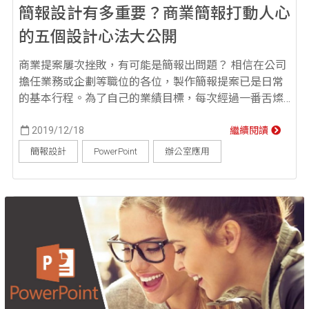
簡報設計有多重要？商業簡報打動人心
的五個設計心法大公開
商業提案屢次挫敗，有可能是簡報出問題？ 相信在公司
擔任業務或企劃等職位的各位，製作簡報提案已是日常
的基本行程。為了自己的業績目標，每次經過一番舌燦
蓮花講到嘴角都冒泡了，提案卻總是被打槍。在調整話
術之時，有沒有想過你的失敗可能是簡報設計出了問
2019/12/18
繼續閱讀
題？ 簡報設計的重要性，小心流失重要客戶 在提案上要
簡報設計
PowerPoint
辦公室應用
讓對方聽你說，你得靠話術；而要對方看著聽你說，簡
報就能扮演你的最佳助手。讓簡報抓住對方的目光，在...