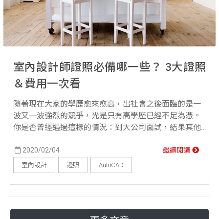
室內設計師證照必備哪一些？ 3大證照
＆費用一次看
隨著現在大家的學歷愈來愈高，出社會之後面臨的是一
波又一波強烈的競爭，光是只有高學歷已經不足為憑。
你是否曾經遇過這樣的情況：到大公司面試，結果其他
面試者掏出一張又一張的證照與作品集，而我卻只拿得
出畢業證書，完全比不過人家？其實並不是每種行業都
2020/02/04
繼續閱讀
需要有證照，但很多比較需要特殊技術或能力證明的工
室內設計
證照
AutoCAD
作，例如：室內設計師、室內設計/建築繪圖等，如果你
擁有證照或是作品集，面試主管就能夠藉由這些輔佐項
目來評估你的能...