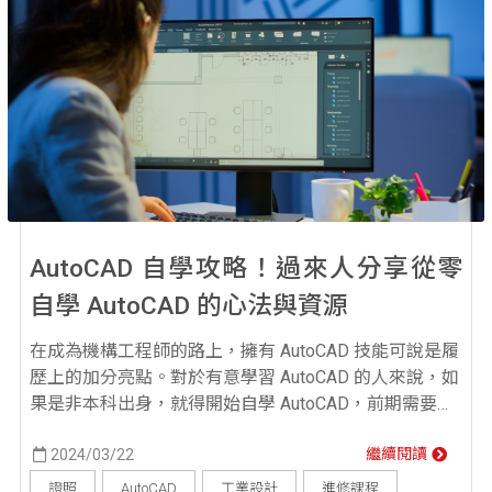
AutoCAD 自學攻略！過來人分享從零
自學 AutoCAD 的心法與資源
在成為機構工程師的路上，擁有 AutoCAD 技能可說是履
歷上的加分亮點。對於有意學習 AutoCAD 的人來說，如
果是非本科出身，就得開始自學 AutoCAD，前期需要耗
費心力練習、考證照、甚至是報名專業課程。 無論您是
想要提升職涯競爭力，還是純粹出於興趣，本篇
2024/03/22
繼續閱讀
AutoCAD 自學攻略將帶你零開始學習，提供全面的學習
證照
AutoCAD
工業設計
進修課程