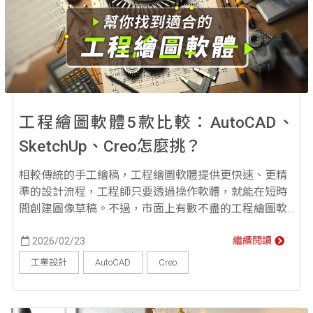
工程繪圖軟體5款比較：AutoCAD、
SketchUp、Creo怎麼挑？
相較傳統的手工繪稿，工程繪圖軟體提供更快速、更精
準的設計流程，工程師只要透過操作軟體，就能在短時
間創建圖像草稿。不過，市面上有數不盡的工程繪圖軟
體，對於初次接觸的人來說，最頭痛的問題莫非就是：
如何選擇一款適合自己的軟體？ 本文比較市面上常見的
2026/02/23
繼續閱讀
5 款工程繪圖軟體，無論是初學者還是有經驗的專業人
工業設計
AutoCAD
Creo
士，都能快速了解這些繪圖軟體的特點、支援格式、價
格和應用領域，找到適合的繪圖工具！ 工程繪圖軟體
一：...