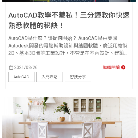
AutoCAD教學不藏私！三分鐘教你快速
熟悉軟體的秘訣！
AutoCAD是什麼？該從何開始？ AutoCAD是由美國
Autodesk開發的電腦輔助設計與繪圖軟體，廣泛用繪製
2D、基本3D圖等工業設計，不管是在室內設計、建築方
面或繪圖工程師都是相當方便及實用的工具軟體，有很
好的相容性，大部分的繪圖軟體都可以導入AutoCad文
2021/03/26
繼續閱讀
件，在業界也可以算是基本配備。 那麼AutoCAD教學該
AutoCAD
入門攻略
密技分享
從哪裡開始呢？AutoCAD的操作與介面和其他工業設計
軟體比起相對容易...