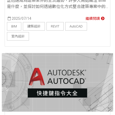
正迅速成為建築業界的主流趨勢，許多人開始關注 BIM
是什麼，並探討如何透過數位化方式整合建築專案中的
設計、施工與營運資訊，全面提升專案效率與準確性。
本文將帶你深入了解 BIM 的核心概念與應用場景，並探
2025/07/14
繼續閱讀
討作為 BIM 工程師的職涯發展機會與技能需求，最後也
BIM
建築設計
REVIT
AutoCAD
會提供學習資源，協助有志投入 BIM 領域的你打造專業
室內設計
競爭力...