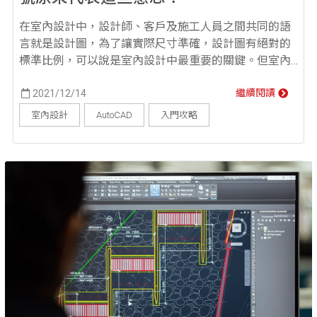
在室內設計中，設計師、客戶及施工人員之間共同的語
言就是設計圖，為了讓實際尺寸準確，設計圖有絕對的
標準比例，可以說是室內設計中最重要的關鍵。但室內
設計平面圖符號總讓人眼花撩亂，到底該怎麼理解呢？
本文將帶你了解平面圖符號的來源以及它們所代表的意
2021/12/14
繼續閱讀
義！ 平面圖符號來源是什麼？平面圖又有什麼功用？ 平
室內設計
AutoCAD
入門攻略
面圖是學室內設計最基本也是最重要的溝通圖面，不管
是設計師或工班都一定要有平面圖，才能清楚知道需求
到底有...