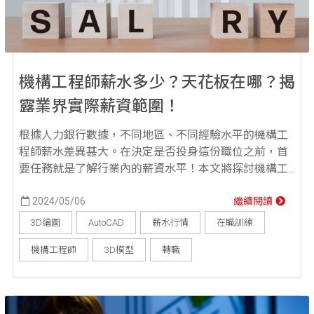
機構工程師薪水多少？天花板在哪？揭
露業界實際薪資範圍！
根據人力銀行數據，不同地區、不同經驗水平的機構工
程師薪水差異甚大。在決定是否投身這份職位之前，首
要任務就是了解行業內的薪資水平！本文將探討機構工
程師工作內容，以及在不同地區、資歷的的年薪範疇，
為正在考慮這轉職機構工程師的你，提供一份實用的指
2024/05/06
繼續閱讀
南！ 機構工程師在做什麼？實際工作內容介紹 機構工程
3D繪圖
AutoCAD
薪水行情
在職訓練
師在電子產業扮演著非常重要的角色，主要負責設計和
機構工程師
3D模型
轉職
開發電子產品的外殼、內部結構以及其他所有的機械構
造，確...