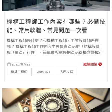
機構工程師工作內容有哪些？必備技
能、常用軟體、常見問題一次看
機構工程師是什麼？和機械工程師、工業設計師差在
哪？ 機構工程師工作內容主要負責產品的「結構設計」
與「量產可行性」，簡單來說就是把產品從概念變成可
以被製造、組裝、使用的實體設計。舉例來說，一台筆
電、一個滑鼠、一台自動化設備，外觀看起來可能很簡
2026/07/29
繼續閱讀
單，但裡面其實牽涉到零件配置、卡扣設計、螺絲固
機構工程師
AutoCAD
入門攻略
定、材料選擇、散熱空間、組裝順序與生產成本，這些
都與機構設計息息相關。 很多人會把機構工程師、機械
工程師和工...