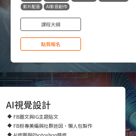
影片配音
AI影音創作
課程大綱
點我報名
AI視覺設計
FB圖文與IG主題貼文
FB粉專美編與社群迷因、懶人包製作
AI修圖與Photoshop精修