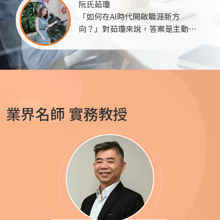
要的部分。幸好有之前在巨匠電腦
阮氏茹瓊
所受的訓練，讓我一開始在適應上
「如何在AI時代開啟職涯新方
就沒有太大問題，並且越做越
向？」對茹瓊來說，答案是主動學
快。...
習、勇敢轉變。過去長期投入行政
工作，同時從事華語與越南語教學
的她，累積了豐富的溝通、課程規
劃與內容整理能力。面對數位內容
快速的發展，開始對短影音創作產
生濃厚興趣，決定透過AI技術開拓
業界名師
實務教授
全新的職涯可能。...