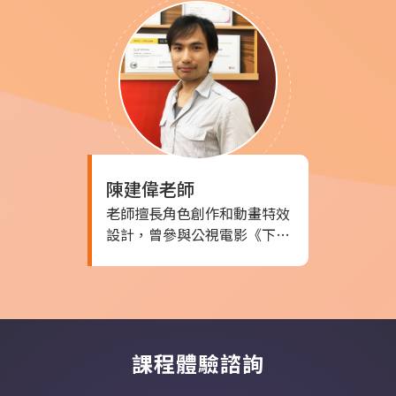
豐富的多媒體設計經驗。曾擔
任遠東科大多媒體與遊戲發展
系的講師，以及在威智數位、
Studio 2、諾亞數位科技公司
等擔任不同職務。他的專案包
括台南市傳說對決市長盃反毒
電競錦標賽動畫、台南市新市
毛豆節微電影競賽片等，展示
了他在多媒體設計領域的卓越
陳建偉
老師
能力。
老師擅長角色創作和動畫特效
設計，曾參與公視電影《下落
村的來電》前製構想，以及趨
勢科技創意賽和亞太區創意設
計大賽獲得第三名和伍獎。他
在各大企業擔任設計指導，包
括勝瀚科技的iPad遊戲介面設
課程體驗諮詢
計。作為講師，他致力於將豐
富的經驗和專業知識分享給學