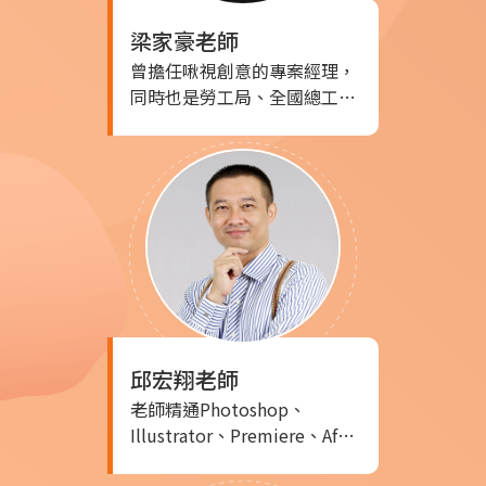
梁家豪
老師
曾擔任啾視創意的專案經理，
同時也是勞工局、全國總工會
和行政院等單位的專長訓練講
師，負責教授相關的多媒體設
計技術。此外，他還在休閒風
戶外休閒領域擔任視覺設計
師，豐富了他的實務經驗。 擁
有豐富的接案經驗和17年以上
的實務教學經驗，老師能以專
業的態度和豐富的實務經驗，
為學生提供全面的設計知識和
技能培訓，幫助他們在多媒體
邱宏翔
老師
設計領域取得成功。
老師精通Photoshop、
Illustrator、Premiere、After
Effects等多款設計軟體，擁有