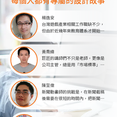
楊逸安
台灣遊戲產業相關工作職缺不少，
但由於近幾年來教育體系才開始有
遊戲設計的相關科系，因此人才缺
口很大。再者，學校培育出來的學
生，跟業界所要求的能力不一定能
黃喬緯
夠直接接軌。因此，想要進入遊戲
巨匠的講師們不只是老師，更像是
產業，靠著相關認證加持絕不比相
公司主管，總是用「市場標準」去
關科系的學生來的差，畢業於東海
要求他們。在指導學生作品一律以
大學生命科學系的楊逸安就是最好
業界的高規格來看待，如果學員作
的例子。...
品太敷衍、不夠ok，甚至會直接
陳至偉
「退稿」！在黃喬緯進入職場後，
新聞動畫師的挑戰是，在新聞截稿
體會市場的現實問題，才知道老師
後需要在很短的時間內，把新聞內
當初的用心良苦。...
容製作成動畫，這時候除了團隊的
力量之外，對軟體的熟悉也是很重