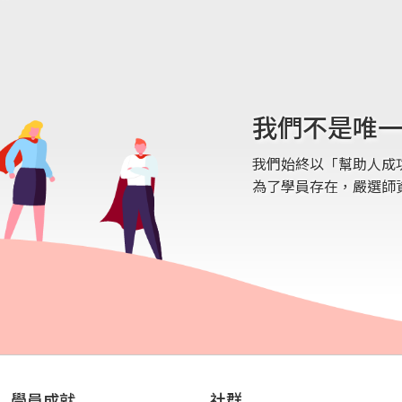
技
曾擔任程式設計講師，並在長庚醫院、高雄醫
積
學大學、健保署、中鋼、高雄縣政府、台糖、
以及高雄捷運公司等機構都擔任過講師，積極
在
協助各單位培訓程式開發人員。
和
我們不是唯一
我們始終以「幫助人成
為了學員存在，嚴選師
學員成就
社群