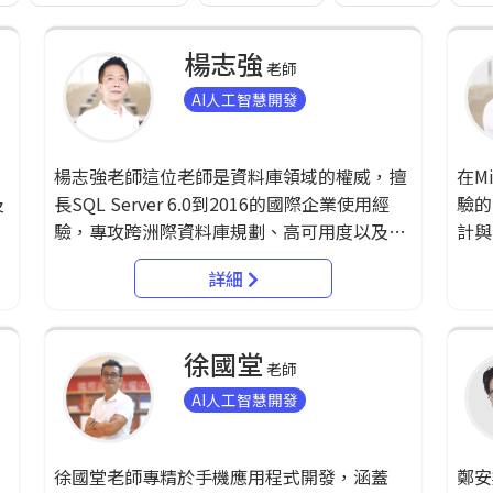
楊志強
老師
AI人工智慧開發
楊志強老師這位老師是資料庫領域的權威，擅
在M
及
長SQL Server 6.0到2016的國際企業使用經
驗的
驗，專攻跨洲際資料庫規劃、高可用度以及異
計與
S
質資料庫整合。在DAT264x_Identifying
高雄
詳細
P
Malaria In Blood Imagery競賽中，他全球排
作出
關
名第4，展現了在數據科學領域的卓越能力。
戰》一書。 他的專
的
持有多項國際證照，包括台灣微軟MVP、
API
徐國堂
Microsoft SQL Server MCT、微軟MCSA、
擅長
老師
中
MCSE、Oracle Database OCM及講師認證、
服務
AI人工智慧開發
同
Oracle OCA、OCP、OCE認證。 過去的經歷
有Mi
務
豐富多樣，擔任微軟企業報表解決方案博覽會
證照，
，
徐國堂老師專精於手機應用程式開發，涵蓋
鄭安
領
講師、企業應用Office商業智慧系統講師、微
Tra