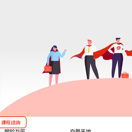
略和資訊科技規劃。並且擔任過台北城市科
大學的專任講師，為學生傳授專業知識。他
極參與多元化發展，擔任Android講師，並兼
任講師於台北市職能發展學院。這使他不僅
實務工作中積累了豐富經驗，同時也在教學
知識分享方面有著卓越的表現。
課程諮詢
關於巨匠
自學天地