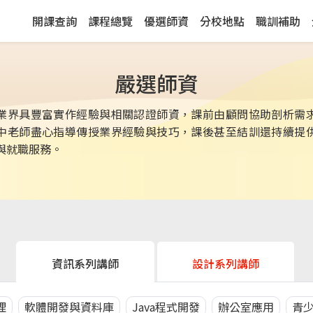
開課查詢
課程總覽
優選師資
分校地點
職訓補助
嚴選師資
業界具豐富實作經驗與相關認證師資，課前由顧問協助剖析需
中老師盡心指導傳授業界經驗與技巧，課後甚至結訓還持續提
與就職服務。
資訊系列講師
設計系列講師
理
軟體開發與資料庫
Java程式開發
辦公室應用
青