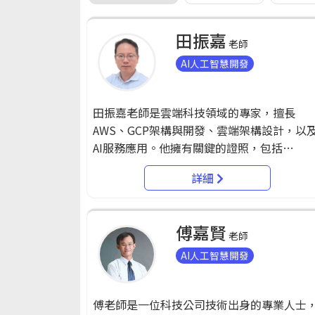
田振嘉
老師
AI人工智慧開發
田振嘉老師是雲端科技領域的專家，擅長
AWS、GCP架構與開發、雲端架構設計，以
AI服務應用。他擁有關鍵的證照，包括
Microsoft Certified System Engineer、AW
詳細
Certified Developer - Associate 2017、GC
Associate Cloud Engineer，以及Python相
系列認證，展現他在多雲端平台和程式語言
傅嘉賢
深厚技能。 老師曾在各大科技公司擔任要職，
老師
積極參與雲端平台相關業務。在美國運通大
AI人工智慧開發
華區，他是自動化顧問，推動自動化流程。
時，他在慈濟科大擔任協同教學業師，將實
傅老師是一位科技公司技術出身的專業人士
經驗融入課堂，培養學生在雲端和軟體開發