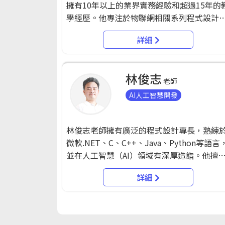
擁有10年以上的業界實務經驗和超過15年的
域的技能。田老師以豐富的業界經驗和多元
學經歷。他專注於物聯網相關系列程式設計
技術專長，為學生提供全方位的雲端科技知
使用者端動態網頁程式設計，嵌入式物聯開
識，使他們能夠在快速發展的科技領域中保
詳細
設計以及伺服端程式設計。 過去曾在弈飛資訊
競爭力。
擔任電子商務部經理、惠安科技高雄分公司
任。並也曾經於正修科技大學資管系馬來西
林俊志
專班資訊工程論壇和正修科技大學資工系擔
老師
講師，以豐富的實務經驗和深入淺出的教學
AI人工智慧開發
格聞名，能夠以實例引導初學者快速上手，
受學員喜愛。
林俊志老師擁有廣泛的程式設計專長，熟練
微軟.NET、C、C++、Java、Python等語言
並在人工智慧（AI）領域有深厚造詣。他擅
Android手機應用開發，同時在物聯網領域有
詳細
豐富經驗，尤其在智慧物聯開發和機器人程
開發方面。 曾擔任華儀電子的MIS主管，負責
公司資訊系統的管理與維運。也曾於新巨企
擔任企劃主任和BI＆IT規劃，負責企業發展