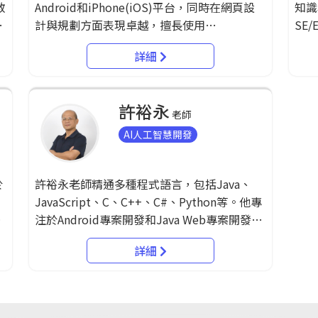
教
Android和iPhone(iOS)平台，同時在網頁設
知識
的
軟BI/BSC行易SQL技術移轉講師等，展現了他
APP
，
計與規劃方面表現卓越，擅長使用
SE/
在企業數據解決方案和技術移轉領域的深厚專
域，
發
Dreamweaver、Flash和Firework等工具。 在
An
持
業知識。
用、
詳細
過往的經歷中，他曾擔任行政院勞委會資訊軟
Py
手機
主
體與數位內容講師，為學員提供實用的技能與
用。 在職業生涯中，他曾擔任昇陽(S
現卓
亞
知識。同時，他也在北區職訓局擔任智慧型手
Mi
許裕永
任
機APP講師，致力於培養學生在APP開發領域
慈濟
老師
風
的專業能力。此外，他亦涉足數位書刊APP設
擔任
AI人工智慧開發
深
計專班，透過豐富的教學經歷，分享對於應用
動化
程式開發和網頁設計的深刻見解。
業務
於
許裕永老師精通多種程式語言，包括Java、
軟體
，
JavaScript、C、C++、C#、Python等。他專
發方
長
注於Android專案開發和Java Web專案開發，
授經
同時具有深厚的J2EE Framework (Spring,
詳細
式
Structs)、AJAX、以及Hibernet的經驗。 目
前擔任Han Lin software資訊專業顧問的許老
業
師，曾為Google Play的File Encryption專案
策
經理。他積極參與行政院科技人才培訓方案，