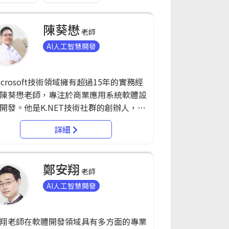
陳葵懋
老師
AI人工智慧開發
icrosoft技術領域擁有超過15年的實務經
陳葵懋老師，專注於商業應用系統軟體設
開發。他是K.NET技術社群的創辦人，在
分享各種技術議題，並與其他專業人士合
詳細
版了《HTML5 & JavaScript程式開發實
業領域包括ASP.NET、Web
、C#、Xamarin、Machine Learning等，
鄭安翔
在Chatbot及AI服務結合應用系統、雲端
老師
、APP及Web Base系統的架構與開發。持
AI人工智慧開發
crosoft MCSA、MCSD、MCP等多項國際
同時擔任Microsoft Certified
翔老師在軟體開發領域具有多方面的專業
iner，為微軟認證講師。 他專注於跨平台