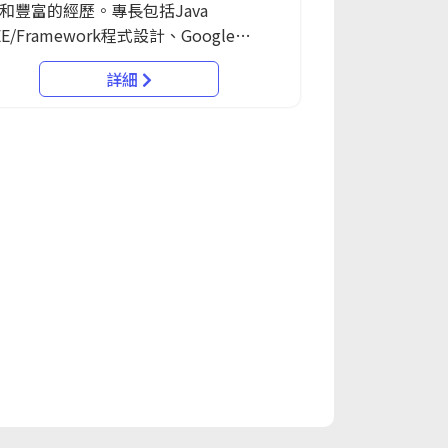
和豐富的經歷。專長包括Java
、HTML5、JavaScript、SQL DB等領
EE/Framework程式設計、Google
並在行動開發解決方案、AI雲端服務應
droid APP程式設計、物聯網應用開發、
Chatbot對話機器人開發與設計、跨平台
詳細
thon程式開發，以及AI人工智慧平台技術應
APP開發與設計以及C#程式語言等方面展
un
越能力。
cro-System)教育訓練中心專任講師，並在
科大、東吳大學、以及長宏專案管理顧問
兼任講師。在美國運通亞太區的經銷商自
經理職位中，他駐點新加坡，負責重要的
。此外，也曾在緯創軟體和精誠資訊擔任
工程師和研發工程師。老師不僅在軟體開
面有卓越表現，也在教育領域有豐富的講
歷。