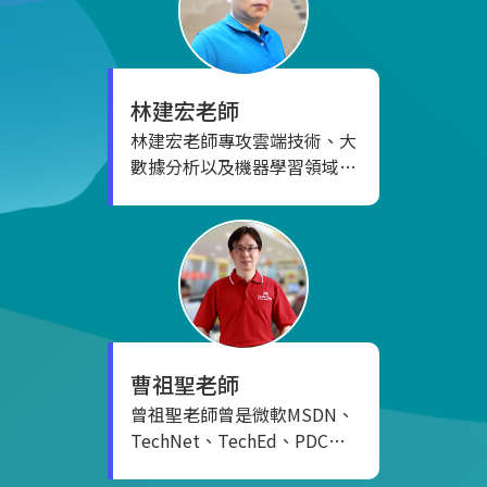
格。他是全國少數通過美國西
雅圖微軟總部培訓結業的微軟
Windows XP Embedded嵌入
式系統TTT種子講師。 在職業
林建宏
老師
生涯中，他曾任職於巨企國際
林建宏老師專攻雲端技術、大
集團的MIS、IT和DBA部門，
數據分析以及機器學習領域。
有豐富的企業經驗。同時，他
在雲端方面，他精通Azure和
在鴻海探索國際有限公司擔任
CompTIA Cloud，擁有豐富
工程師，並在一都廣告設計有
的雲端架構建置和應用經驗。
限公司擔任商業設計人。老師
在大數據領域，他擅長使用
結合實務經驗和專業知識，為
PowerBI進行數據分析可視
學生提供全方位的學習體驗。
化，為企業提供深入的洞察。
同時，他也具備機器學習方面
的專業能力，熟練應用Azure
曹祖聖
老師
ML進行數據處理和預測分
曾祖聖老師曾是微軟MSDN、
析。 曾參與過微軟作業系統、
TechNet、TechEd、PDC、
伺服器和雲端的教師研習，擔
TechDays、TechSummit多
任認證講師，分享老師在所屬