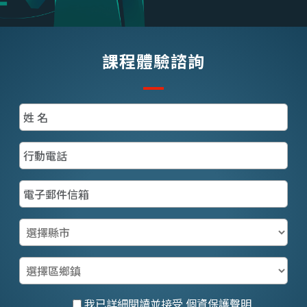
給予的方向，或是老師們在授課
Learning。他也活躍於各類技
期間提供的協助，讓他可以在退
術社群，分享對Azure
伍前後的茫然大海中找到最初的
Machine Learning和AI Deep
自己！...
課程體驗諮詢
Learning的專業見解。
我已詳細閱讀並接受
個資保護聲明