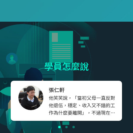
場大型活動的主講人，累積超
領域的專業知識。此外，他還
過300場的主講經驗。同時，
有駭客認證講師的經歷，展現
他是台灣多家企業和訓練中心
了他在資訊安全領域的造詣。
的訓練講師，教學總時數近三
建宏老師不僅擁有全面的技術
萬小時。擁有超過二十年的教
知識，還以深厚的研究和教學
學經驗，並擔任多家公司的架
經歷致力為學生提供最新、最
構與技術顧問。 他的專業領域
實用的資訊科技知識。
涵蓋多種程式語言，包括
Assembly、C++、Pascal、VB
學員怎麼說
.NET、C#、ASP .NET、
PHP、Perl、Java等，以及資
料庫方面的技術，如：
Microsoft SQL Server、
張仁軒
MySQL、Oracle。持有多項微
他笑笑說，「當初父母一直反對
軟相關證照，專精於程式語
他退伍，穩定、收入又不錯的工
言、資料庫、軟體系統規劃與
作為什麼要離開」，不過現在回
設計、微軟地端和Azure雲端
想，他很慶幸自己當初選擇了巨
開發與IT技術整合，以及
匠電腦，不管是最初課程規劃師
Azure IoT和Azure Machine