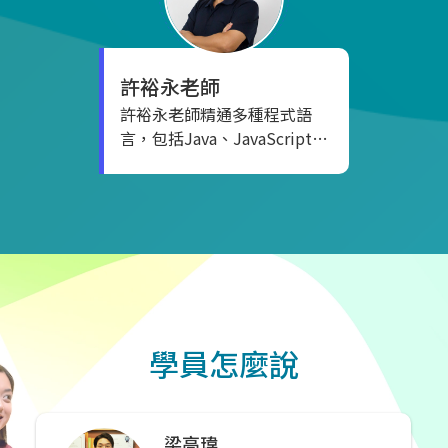
的文章。同時，他參與了一系
師和研發工程師。老師不僅在
列網站專案，包括songwei、
軟體開發方面有卓越表現，也
enihongo和Jolly Tour，這些
在教育領域有豐富的講授經
專案突顯了他在網頁設計方面
許裕永
老師
歷。
的經驗和創造力。 作為大學資
許裕永老師精通多種程式語
工系業界講師，他分享自己的
言，包括Java、JavaScript、
實務經驗，為學生傳授軟體開
C、C++、C#、Python等。他
發的精髓，培養新一代軟體開
專注於Android專案開發和
發人才。並曾擔任雲想電書的
Java Web專案開發，同時具
程式總監，負責專案的技術領
有深厚的J2EE Framework
導。此外，亦曾在沐隆實業公
(Spring, Structs)、AJAX、以
司擔任資訊顧問，為企業提供
及Hibernet的經驗。 目前擔
技術支援。
任Han Lin software資訊專業
顧問的許老師，曾為Google
學員怎麼說
Play的File Encryption專案經
理。他積極參與行政院科技人
才培訓方案，曾擔任程式設計
講師，並在長庚醫院、高雄醫
梁高瑋