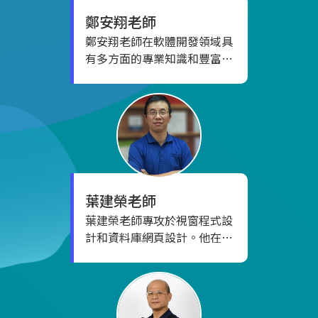
鄭安翔
老師
鄭安翔老師在軟體開發領域具
有多方面的專業知識和豐富的
經歷。專長包括Java
SE/EE/Framework程式設
計、Google Android APP程
式設計、物聯網應用開發、
Python程式開發，以及AI人工
智慧平台技術應用。 在職業生
涯中，他曾擔任昇陽(Sun
Micro-System)教育訓練中心
葉建榮
老師
專任講師，並在慈濟科大、東
葉建榮老師專攻於視窗程式設
吳大學、以及長宏專案管理顧
計和資料庫網頁設計。他在多
問擔任兼任講師。在美國運通
個專案和著作中展現了卓越的
亞太區的經銷商自動化經理職
技術能力。作為Run PC!雜誌
位中，他駐點新加坡，負責重
和上奇資訊圖書的作者，他在
要的業務。此外，也曾在緯創
軟體領域發表了多篇富有深度
軟體和精誠資訊擔任軟體工程