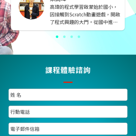
學大學、健保署、中鋼、高雄
高瑋的程式學習啟蒙始於國小，
縣政府、台糖、以及高雄捷運
因接觸到Scratch動畫遊戲，開啟
公司等機構都擔任過講師，積
了程式興趣的大門。從國中進入
極協助各單位培訓程式開發人
巨匠電腦，一路學習Python、
員。
C、Java等程式語言，在高二時
參加APCS檢測，一舉奪下8級分
的優異成績。這不只是為他自己
搶先取得進入大學資訊科系的門
票；現在正是AI浪潮的前線，擁
課程體驗諮詢
有軟體開發技能，更是讓自己在
未來的AI競爭中贏得先機！...