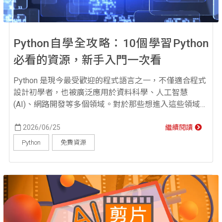
Python自學全攻略：10個學習Python
必看的資源，新手入門一次看
Python 是現今最受歡迎的程式語言之一，不僅適合程式
設計初學者，也被廣泛應用於資料科學、人工智慧
(AI)、網路開發等多個領域。對於那些想進入這些領域或
提升自己技能的人來說，Python 自學是一個高效且可行
的選擇。這篇文章將從基礎開始，帶你全面了解如何自
2026/06/25
繼續閱讀
學 Python，並提供一系列適合不同學習階段的資源與建
Python
免費資源
議，幫助你順利入門並進階提升。 Python自學從哪裡開
始？ 許多想學程式的人...