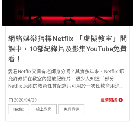
網絡娛樂指標Netflix 「虛擬教室」開
課中，10部紀錄片及影集YouTube免費
看！
愛看Netflix又具有老師身分嗎？其實多年來，Netflix 都
允許教師在教室內播放紀錄片。很少人知道「部分
Netflix 原創的教育性質紀錄片可用於一次性教育用途放
映」這代表如果你是老師，希望在課堂或讀書會中公開
播放Netflix教育性質紀錄片，是不用另外申請，直接被
2020/04/29
繼續閱讀
授權允許的。且「教育工作者，可以每個學期都播放一
Netflix
線上教育
免費資源
次」Netflix的原創紀錄片。 美國的老師，非常善用這項
資源，運用原創紀錄...