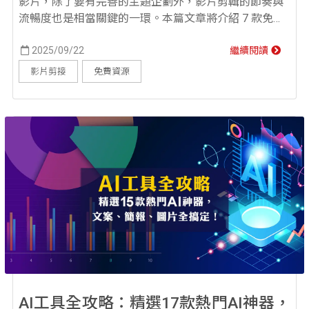
影片，除了要有完善的主題企劃外，影片剪輯的節奏與
流暢度也是相當關鍵的一環。本篇文章將介紹 7 款免費
且功能齊全的線上影片剪輯工具，幫助大家更順利地製
作出有趣又令人印象深刻的影片。 線上影片剪輯工具
2025/09/22
繼續閱讀
1：CapCut CapCut 又被稱為剪映，是由 TikTok 開發的
影片剪接
免費資源
影片剪輯工具，因強大的語音辨識及自動上字幕功能，
快速在影片剪輯市場中搶下一席...
AI工具全攻略：精選17款熱門AI神器，