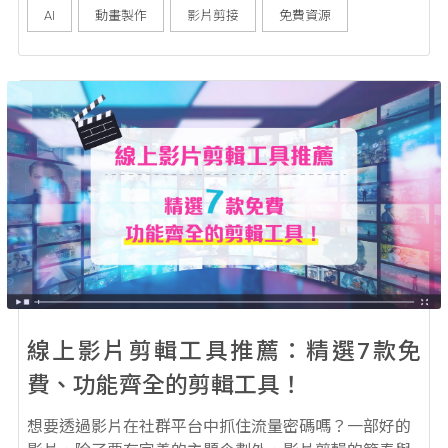
吧！ AI 生成影片原理解密！哪些優勢無可取代？ AI 生
AI
動畫製作
影片剪接
免費資源
成影片的原理，你了解多少呢？以下詳細為你介紹： AI
生成影片原理 ...
線上影片剪輯工具推薦：精選7款免
費、功能齊全的剪輯工具！
想要透過影片在社群平台中抓住流量密碼嗎？一部好的