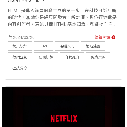
HTML 是進入網頁開發世界的第一步，在科技日新月異
的時代，無論你是網頁開發者、設計師、數位行銷還是
內容創作者，若能具備 HTML 基本知識，都能提升自我
價值，獲得更好的機會！以下帶大家認識 HTML基本概
念、HTML 語法與元素架構，幫助你快速建立 HTML 基
2024/03/20
繼續閱讀
礎認知！ HTML 是什麼？ HTML（HyperText Markup
網頁設計
HTML
電腦入門
網站建置
Language，超文字標記語言）是一種用來建立網頁的
行銷企劃
在職訓練
自我提升
免費資源
標...
密技分享