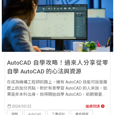
AutoCAD 自學攻略！過來人分享從零
自學 AutoCAD 的心法與資源
在成為機構工程師的路上，擁有 AutoCAD 技能可說是履
歷上的加分亮點。對於有意學習 AutoCAD 的人來說，如
果是非本科出身，就得開始自學 AutoCAD，前期需要耗
費心力練習、考證照、甚至是報名專業課程。 無論您是
想要提升職涯競爭力，還是純粹出於興趣，本篇
2024/03/22
繼續閱讀
AutoCAD 自學攻略將帶你零開始學習，提供全面的學習
證照
AutoCAD
工業設計
進修課程