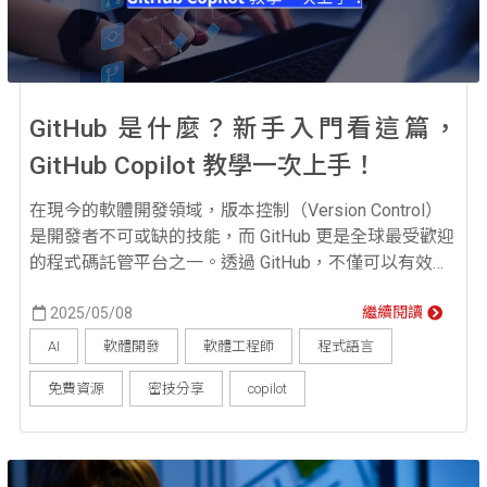
GitHub 是什麼？新手入門看這篇，
GitHub Copilot 教學一次上手！
在現今的軟體開發領域，版本控制（Version Control）
是開發者不可或缺的技能，而 GitHub 更是全球最受歡迎
的程式碼託管平台之一。透過 GitHub，不僅可以有效管
理程式碼版本，還能與團隊協作開發，甚至利用 AI 輔助
工具 GitHub Copilot 來提升開發效率。本篇文章將帶領
2025/05/08
繼續閱讀
新手快速掌握 GitHub 是什麼，並介紹 GitHub Copilot 教
AI
軟體開發
軟體工程師
程式語言
學，讓你馬上學會如何使用 ...
免費資源
密技分享
copilot