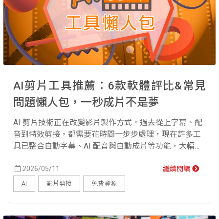
AI剪片工具推薦：6款軟體評比&常見
問題懶人包，一秒成片不是夢
AI 剪片技術正在改變影片製作方式。過去從上字幕、配
音到特效剪接，都需要花時間一步步處理，現在許多工
具已整合自動字幕、AI 配音與自動成片等功能，大幅提
升剪片效率。本篇將帶你認識當今 AI 剪片技術的核心功
能，推薦 6 款實用工具，解答操作時的常見問題，一次
2026/05/11
繼續閱讀
說完用 AI 剪片的必備知識！ AI 剪片好用嗎？它能做到
AI
影片剪接
免費資源
哪些事？ AI 剪片好用且最有感的地方，在於它把原本很
花時間的重複性工作自動化...