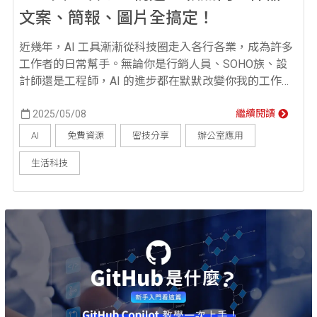
文案、簡報、圖片全搞定！
近幾年，AI 工具漸漸從科技圈走入各行各業，成為許多
工作者的日常幫手。無論你是行銷人員、SOHO族、設
計師還是工程師，AI 的進步都在默默改變你我的工作方
式。 從文案生成、圖片製作、到簡報設計、寫程式、會
議紀錄等，只要選對工具，不但省時省力，還可能讓你
2025/05/08
繼續閱讀
產出比以往更有質感的成果！本篇將推薦你15款超熱門
AI
免費資源
密技分享
辦公室應用
的 AI 工具，幫助你秒懂這些工具的特色與應用！ 一、AI
生活科技
工具有哪些種類？5大常見類型總整...