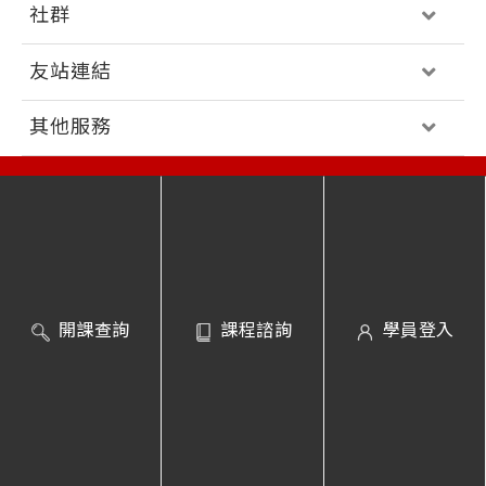
社群
友站連結
其他服務
免付費客服專線 │
0800-231-381
服務時間 │
週一至五 09:00~18:00
意見回饋
開課查詢
課程諮詢
學員登入
巨匠電腦版權所有｜ 2026 Gjun information Co., Ltd. All Rights
Reserved