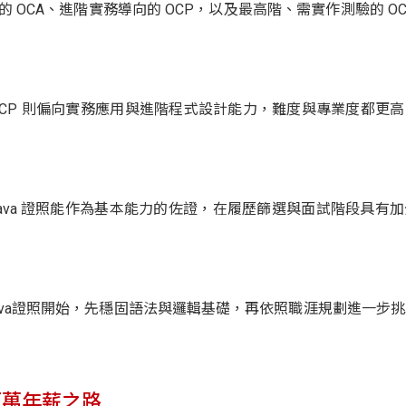
的 OCA、進階實務導向的 OCP，以及最高階、需實作測驗的 O
者；OCP 則偏向實務應用與進階程式設計能力，難度與專業度都更
Java 證照能作為基本能力的佐證，在履歷篩選與面試階段具有
型Java證照開始，先穩固語法與邏輯基礎，再依照職涯規劃進一步
百萬年薪之路