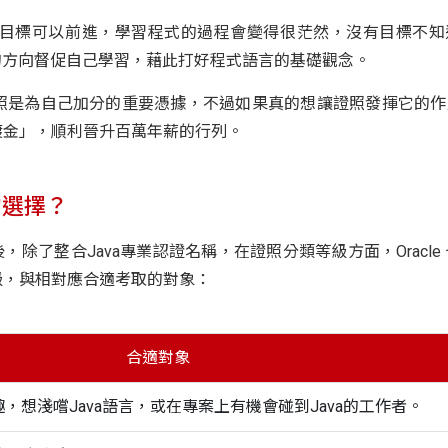
目標可以前進，學習程式的過程會變得很茫然，沒有目標不知
的方向督促自己學習，藉此打好程式語言的基礎觀念。
照是為自己加分的重要憑據，不過如果真的想讓證照發揮它的作
鍍金」，順利晉升百萬年薪的行列。
的選擇？
a之後，除了整合Java專業認證名稱，在證照分類等級方面，Oracle 
級，與相對應合適考取的對象：
合適對象
興趣，想淺嚐Java語言，或在專案上有機會碰到Java的工作者。