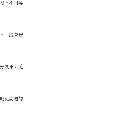
CM。不同等
高。一般會建
加分效果，尤
挑戰更高階的