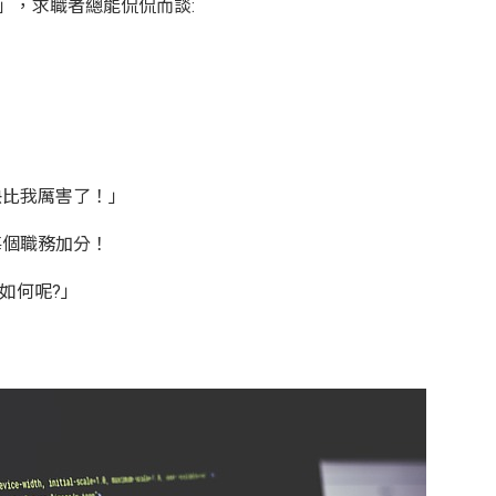
」，求職者總能侃侃而談:
、
快比我厲害了！」
每個職務加分！
如何呢?」
！