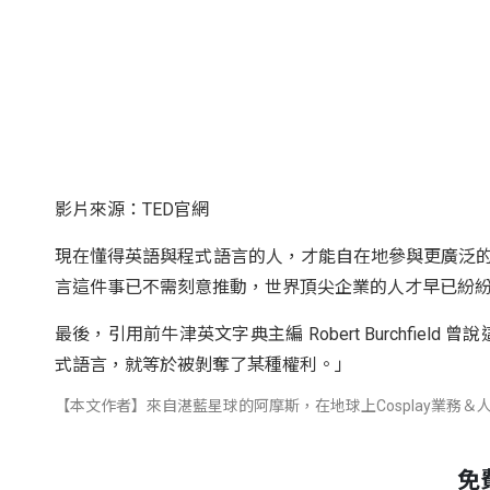
影片來源：TED官網
現在懂得英語與程式語言的人，才能自在地參與更廣泛
言這件事已不需刻意推動，世界頂尖企業的人才早已紛
最後，引用前牛津英文字典主編 Robert Burchfi
式語言，就等於被剝奪了某種權利。」
【本文作者】來自湛藍星球的阿摩斯，在地球上Cosplay業務
免