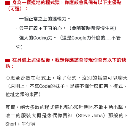
身為一個道地的程式猿，你應該會具備有以下主優點
（可選）：
一個正常之上的邏輯力。
公平正義 + 正直的心。（會隨著時間慢慢生灰）
強大的Coding力。（還是Google力什麼的……不管
它）
在具備上述優點後，我想你應該會發現你會有以下的缺
點：
心思全都放在程式上，除了程式，沒別的話題可以聊天
（原則上，不寫Code的妹子，是聽不懂什麼框架、模式、
位址之類的東西）
其實，絕大多數的程式猿也都心知吐明地不敢主動出擊。
唯二的服裝大概是像偶像賈神（Steve Jobs）那般的T-
Short + 牛仔褲