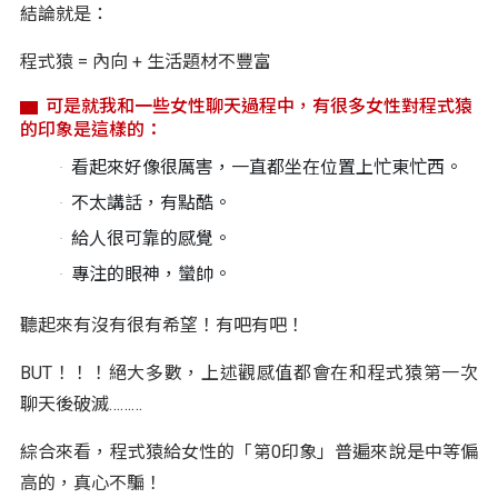
結論就是：
程式猿 = 內向 + 生活題材不豐富
可是就我和一些女性聊天過程中，有很多女性對程式猿
的印象是這樣的：
看起來好像很厲害，一直都坐在位置上忙東忙西。
不太講話，有點酷。
給人很可靠的感覺。
專注的眼神，蠻帥。
聽起來有沒有很有希望！有吧有吧！
BUT！！！絕大多數，上述觀感值都會在和程式猿第一次
聊天後破滅………
綜合來看，程式猿給女性的「第0印象」普遍來說是中等偏
高的，真心不騙！