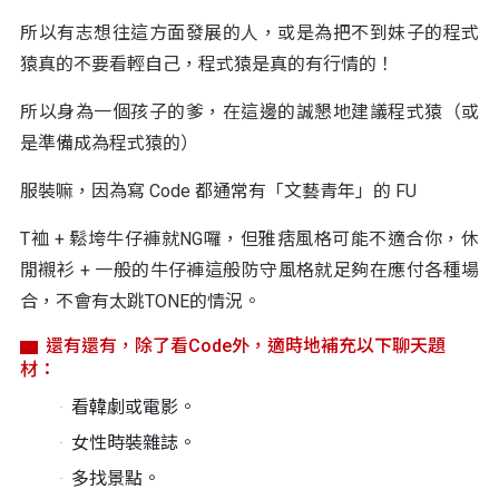
所以有志想往這方面發展的人，或是為把不到妹子的程式
猿真的不要看輕自己，程式猿是真的有行情的！
所以身為一個孩子的爹，在這邊的誠懇地建議程式猿（或
是準備成為程式猿的）
服裝嘛，因為寫 Code 都通常有「文藝青年」的 FU
T裇 + 鬆垮牛仔褲就NG囉，但雅痞風格可能不適合你，休
閒襯衫 + 一般的牛仔褲這般防守風格就足夠在應付各種場
合，不會有太跳TONE的情況。
還有還有，除了看Code外，適時地補充以下聊天題
材：
看韓劇或電影。
女性時裝雜誌。
多找景點。