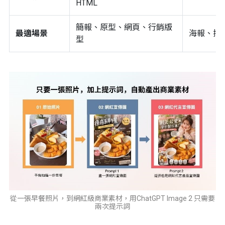
HTML
簡報、原型、網頁、行銷版
最適場景
海報、插
型
從一張早餐照片，到網紅級商業素材，用ChatGPT Image 2 只需要
兩次提示詞