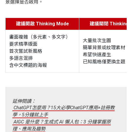
景選擇是否啟用。
建議開啟 Thinking Mode
建議關閉 Thinking 
畫面複雜（多元素、多文字）
大量批次生圖
要求精準版面
簡單背景或紋理素材
首次嘗試新風格
希望快速產生
多語言混排
已知風格僅更換主題
含中文標題的海報
延伸閱讀：
ChatGPT怎麼用？15大必學ChatGPT應用+註冊教
學，5分鐘就上手
AIGC 是什麼？生成式 AI 懶人包：3 分鐘掌握原
理、應用及趨勢