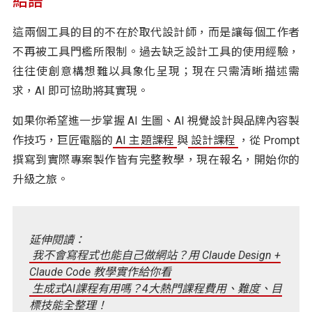
結語
這兩個工具的目的不在於取代設計師，而是讓每個工作者
不再被工具門檻所限制。過去缺乏設計工具的使用經驗，
往往使創意構想難以具象化呈現；現在只需清晰描述需
求，AI 即可協助將其實現。
如果你希望進一步掌握 AI 生圖、AI 視覺設計與品牌內容製
作技巧，巨匠電腦的
AI 主題課程
與
設計課程
，從 Prompt
撰寫到實際專案製作皆有完整教學，現在報名，開始你的
升級之旅。
延伸閱讀：
我不會寫程式也能自己做網站？用 Claude Design +
Claude Code 教學實作給你看
生成式AI課程有用嗎？4大熱門課程費用、難度、目
標技能全整理！