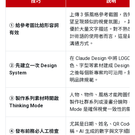
技巧
說明
上傳 3 張風格參考截圖，告知 
望呈現類似的視覺氛圍」，其
① 給參考圖比給形容詞
優於大量文字描述。對不熟悉
有效
計術語的使用者而言，這是最
溝通方式。
在 Claude Design 中將 LOG
② 先建立一次 Design
色、字型等素材建成 Design Sy
System
之後每個新專案均可沿用，無
明品牌規範。
人物、物件、風格才能跨圖保
③ 製作系列素材時開啟
製作社群系列或漫畫分鏡時，Thin
Thinking Mode
Mode 是確保視覺一致性的關
尤其是日期、姓名、QR Code
④ 發布前務必人工檢查
稱。AI 生成的數字與文字細