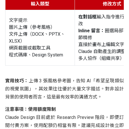
輸入類型
修改方式
在對話框
輸入指令進行結
文字提示
改
圖片上傳（參考風格）
Inline 留言：
圈選局部區
文件上傳（DOCX、PPTX、
節精修
XLSX）
直接於畫布上編輯文字
網頁截圖或截取工具
Claude 自動產生的調整
程式碼庫、Design System
多人協作（組織共享）
實用技巧：
上傳 3 張風格參考圖，告知 AI「希望呈現類似
的視覺氛圍」，其效果往往優於大量文字描述。對非設計
背景的使用者而言，這是最有效率的溝通方式。
注意事項：使用額度限制
Claude Design 目前處於 Research Preview 階段，即便訂
閱付費方案，使用配額仍相當有限。建議完成設計後立即