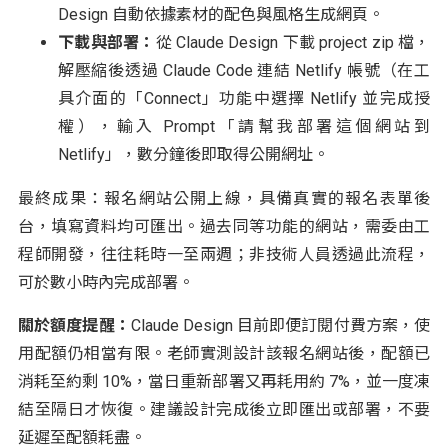
Design 自動依據素材的配色與風格生成網頁。
下載與部署：
從 Claude Design 下載 project zip 檔，
解壓縮後透過 Claude Code 連結 Netlify 帳號（在工
具介面的「Connect」功能中選擇 Netlify 並完成授
權），輸入 Prompt「請幫我部署這個網站到
Netlify」，數分鐘後即取得公開網址。
最終成果：報名網站公開上線，具備真實的報名表單後
台，填寫資料均可匯出。過去同等功能的網站，需委由工
程師開發，往往耗時一至兩週；非技術人員透過此流程，
可於數小時內完成部署。
關於額度提醒：
Claude Design 目前即便訂閱付費方案，使
用配額仍相當有限。老師實測設計該報名網站後，配額已
消耗至約剩 10%，當日重新部署又再耗用約 7%，並一度凍
結至隔日才恢復。建議設計完成後立即匯出或部署，不要
延遲至配額耗盡。