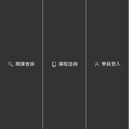
自學天地
學員成就
社群
友站連結
開課查詢
課程諮詢
學員登入
其他服務
免付費客服專線 │
0800-231-381
服務時間 │
週一至五 09:00~18:00
意見回饋