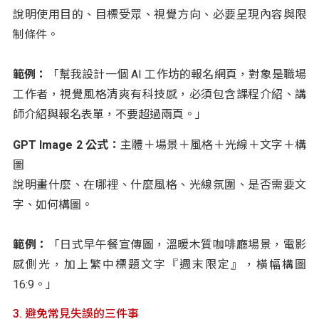
說明使用目的、目標受眾、視覺方向、必要呈現內容與限
制條件。
範例：
「幫我設計一個 AI 工作坊的報名網頁，對象是職場
工作者，視覺風格清爽有科技感，必須包含課程介紹、講
師介紹與報名表單，不要超過兩頁。」
GPT Image 2 公式：
主體＋場景＋風格＋光線＋文字＋構
圖
說明畫什麼、在哪裡、什麼風格、光線氛圍、是否需要文
字、如何構圖。
範例：
「日式早午餐宣傳圖，溫暖木質咖啡廳場景，電影
感側光，加上繁中標題文字『週末限定』，橫幅構圖
16:9。」
3. 避免常見失誤的三件事