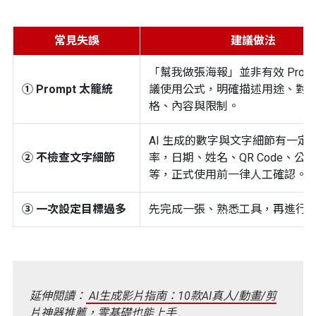
常見失誤
建議做法
「幫我做張海報」並非有效 Prom
① Prompt 太籠統
議使用公式，明確描述用途、對
格、內容與限制。
AI 生成的數字與文字細節有一定
② 不檢查文字細節
率，日期、姓名、QR Code、公
等，正式使用前一律人工確認。
③ 一次設定目標過多
先完成一張、熟悉工具，再進行
延伸閱讀：
AI生成影片指南：10款AI真人/動畫/剪
片神器推薦，零基礎也能上手