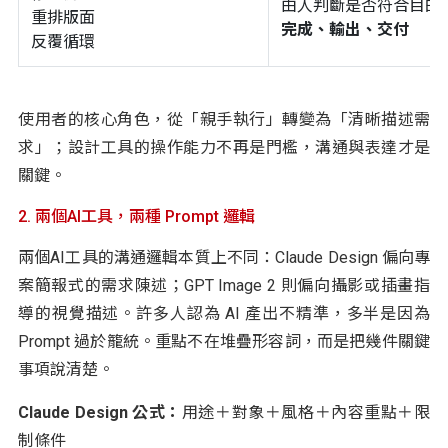
由人判斷是否符合目的
重排版面
完成、輸出、交付
反覆循環
使用者的核心角色，從「親手執行」轉變為「清晰描述需
求」；設計工具的操作能力不再是門檻，溝通與表達才是
關鍵。
2. 兩個AI工具，兩種 Prompt 邏輯
兩個AI工具的溝通邏輯本質上不同：Claude Design 偏向專
案簡報式的需求陳述；GPT Image 2 則偏向攝影或插畫指
導的視覺描述。許多人認為 AI 產出不精準，多半是因為
Prompt 過於籠統。重點不在堆疊形容詞，而是把幾件關鍵
事項說清楚。
Claude Design 公式：
用途＋對象＋風格＋內容重點＋限
制條件