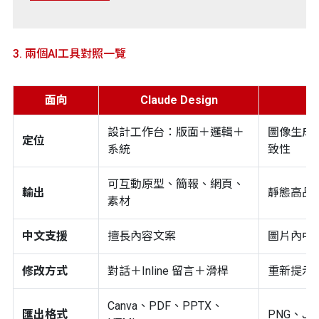
3. 兩個AI工具對照一覽
面向
Claude Design
設計工作台：版面＋邏輯＋
圖像生成
定位
系統
致性
可互動原型、簡報、網頁、
輸出
靜態高品質
素材
中文支援
擅長內容文案
圖片內中
修改方式
對話＋Inline 留言＋滑桿
重新提示或局部
Canva、PDF、PPTX、
匯出格式
PNG、JP