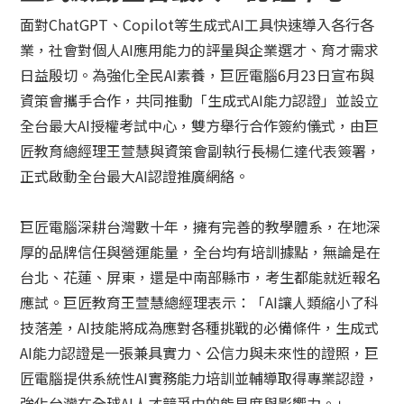
面對ChatGPT、Copilot等生成式AI工具快速導入各行各
業，社會對個人AI應用能力的評量與企業選才、育才需求
日益殷切。為強化全民AI素養，巨匠電腦6月23日宣布與
資策會攜手合作，共同推動「生成式AI能力認證」並設立
全台最大AI授權考試中心，雙方舉行合作簽約儀式，由巨
匠教育總經理王萱慧與資策會副執行長楊仁達代表簽署，
正式啟動全台最大AI認證推廣網絡。
巨匠電腦深耕台灣數十年，擁有完善的教學體系，在地深
厚的品牌信任與營運能量，全台均有培訓據點，無論是在
台北、花蓮、屏東，還是中南部縣市，考生都能就近報名
應試。巨匠教育王萱慧總經理表示：「AI讓人類縮小了科
技落差，AI技能將成為應對各種挑戰的必備條件，生成式
AI能力認證是一張兼具實力、公信力與未來性的證照，巨
匠電腦提供系統性AI實務能力培訓並輔導取得專業認證，
強化台灣在全球AI人才競爭中的能見度與影響力。」