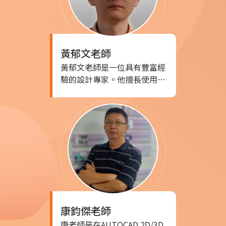
黃郁文
老師
黃郁文老師是一位具有豐富經
驗的設計專家。他擅長使用
CAID/CAD/CAE/CAM一體化設
計整合，以及產品造型、結構
和模具設計。擁有機械製圖乙
級技術士證書，並取得多項相
關軟體認證。他的作品曾獲得
德國iF Award和COMPUTEX最
佳產品獎，包括電競滑鼠、電
腦機殼和俄羅斯娃娃等。在工
作經歷上，他曾擔任工研院機
械所南區技術中心副工程師，
康鈞傑
老師
以及前三百大企業研發設計部
門最高主管。同時，他也是森
康老師是在AUTOCAD 2D/3D