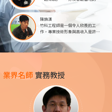
服站合作，邀請多家企業徵才面
試，而且是專為巨匠學員舉辦，讓
我們錄取的機會大幅提高！」...
陳旆漢
竹科工程師是一個令人欣羨的工
作，專業技術形象與高收入是許多
人眼中的竹科新貴，但光鮮亮麗的
外表背後卻是許多不為人知辛苦的
付出。儘管收入比起同儕優渥許
多，但面對早晚輪班生理時鐘的調
整始終難以適應......
業界名師
實務教授