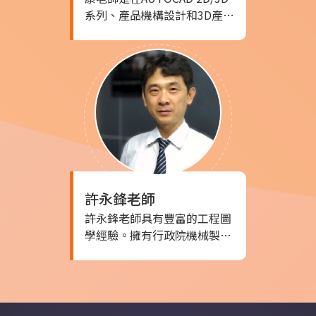
田印刷、穎佳和鑄將等企業的
系列、產品機構設計和3D產品
專班輔導講師。
設計方面具有豐富經驗的專
家。 在過去的職業生涯中，他
曾擔任開發部機構設計工程
師，負責設計各種產品的機構
結構。後來，他升任開發部設
計主管，負責監督和指導團隊
進行設計工作。除了在企業工
作外，他還擔任過職訓局機械
設計講師，教授學生
AUTOCAD相關技能和知識。
許永鋒
老師
此外，他還擔任過設計公司的
負責人，管理和指導公司的整
許永鋒老師具有豐富的工程圖
體運作。 老師將他豐富的專業
學經驗。擁有行政院機械製圖
知識和實踐經驗帶入教學中，
乙級技術士證書，以及多項相
致力於培養學生在AUTOCAD
關軟體認證。他曾在大億交通
和機構設計領域的技能和能
製品設計課任職，並曾任朝勤
力。
工業的設計工程師，以及在淡