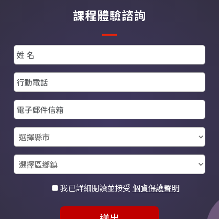
水工商管理學院和真理大學擔
課程體驗諮詢
任兼任教師。同時，他也是多
家機械相關企業的顧問輔導人
員。在教育培訓方面，他曾在
多個職訓中心擔任講師，包括
台南職訓中心和行政院雲嘉南
分署。他的著作涵蓋了車燈設
計、香水瓶3D建模、商標設計
等領域。
我已詳細閱讀並接受
個資保護聲明
送出