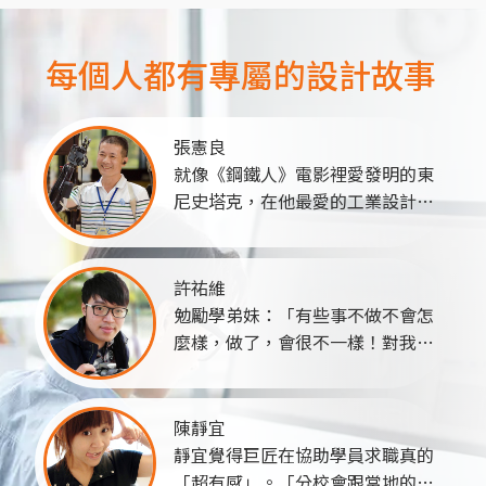
每個人都有專屬的設計故事
張憲良
就像《鋼鐵人》電影裡愛發明的東
尼史塔克，在他最愛的工業設計領
域一飛衝天、發光發熱！原本國外
要價40萬的電動義肢，拜3D列印
技術和憲良的巧手所賜，成本降到
許祐維
不到3萬元，而且完全客製化，真
勉勵學弟妹：「有些事不做不會怎
是台灣傷友的一大福音！但是憲良
麼樣，做了，會很不一樣！對我來
仍不滿足，積極研發功能更強大的
說，機構設計像邏輯推理一樣，是
下一代義肢！...
一步一步的建築起來，也是我追逐
人生不變的目標！」...
陳靜宜
靜宜覺得巨匠在協助學員求職真的
「超有感」。「分校會跟當地的就