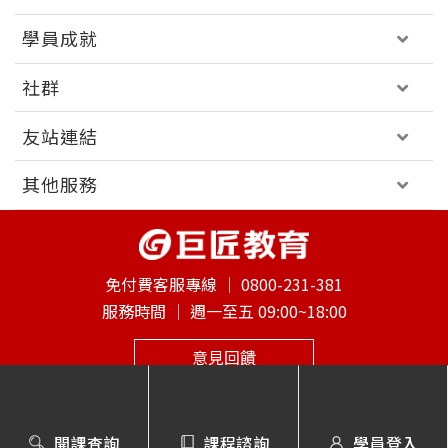
學員成就
社群
友站連結
其他服務
免付費客服專線 │
0800-231-381
服務時間 │
週一至五 09:00~18:00
意見回饋
巨匠電腦版權所有｜ 2026 Gjun information Co., Ltd. All
開課查詢
課程諮詢
學員登入