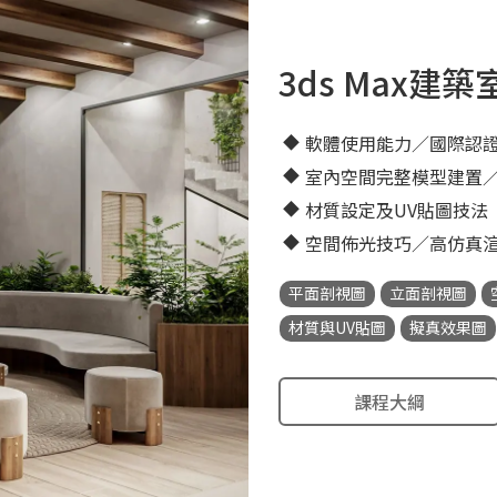
3ds Max建
軟體使用能力／國際認
室內空間完整模型建置
材質設定及UV貼圖技法
空間佈光技巧／高仿真
平面剖視圖
立面剖視圖
材質與UV貼圖
擬真效果圖
課程大綱