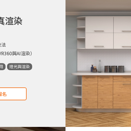
擬真渲染
技法
360與AI渲染）
用
燈光與渲染
報名