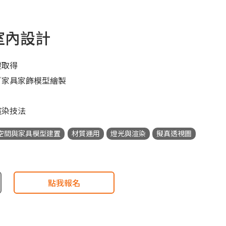
築室內設計
證取得
／家具家飾模型繪製
渲染技法
空間與家具模型建置
材質運用
燈光與渲染
擬真透視圖
點我報名