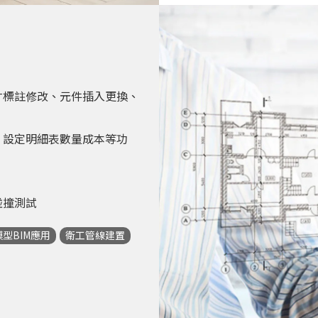
寸標註修改、元件插入更換、
、設定明細表數量成本等功
碰撞測試
型BIM應用
衛工管線建置