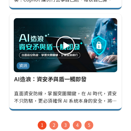
報自己生，當你不再被瑣事綁住才能真正把力氣
花在重要的事上！
資訊
AI造浪：資安矛與盾一觸即發
直面資安防線，掌握突圍關鍵，在 AI 時代，資安
不只防駭，更必須確保 AI 系統本身的安全，將會
是每一家企業未來能否站得住腳的關鍵點！
1
2
3
4
5