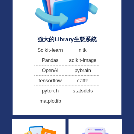
強大的Library生態系統
Scikit-learn
nltk
Pandas
scikit-image
OpenAI
pybrain
tensorflow
caffe
pytorch
statsdels
matplotlib