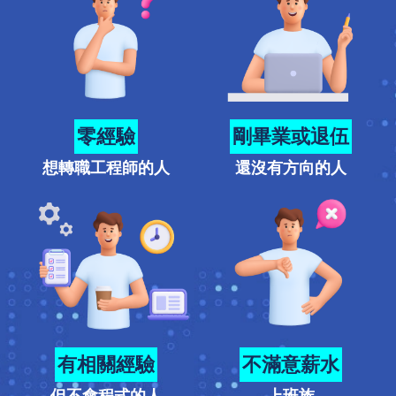
零經驗
剛畢業或退伍
想轉職工程師的人
還沒有方向的人
有相關經驗
不滿意薪水