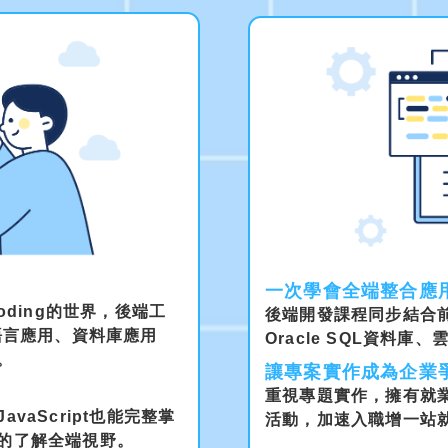
一次學會全端整合應
oding的世界，後端工
後端開發課程同步結合前端(CS
語言應用、資料庫應用
Oracle SQL資料
。
讓專案實作成為企業
重視專題實作，擁有就
avaScript也能完整掌
活動，加速入職增一站
的了解全端視野。