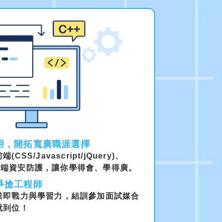
用，開拓寬廣職涯選擇
S/Javascript/jQuery)、
庫、雲端資安防護，讓你學得會、學得廣。
爭搶工程師
業即戰力與學習力，結訓參加面試媒合
就到位！