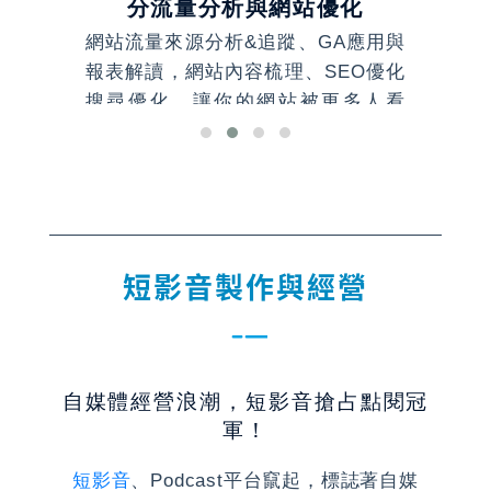
分流量分析與網站優化
電商
網站流量來源分析&追蹤、GA應用與
Y
立、
報表解讀，網站內容梳理、SEO優化
T
搜尋優化，讓你的網站被更多人看
社
見！
蝦
短影音製作與經營
自媒體經營浪潮，短影音搶占點閱冠
軍！
短影音
、Podcast平台竄起，標誌著自媒