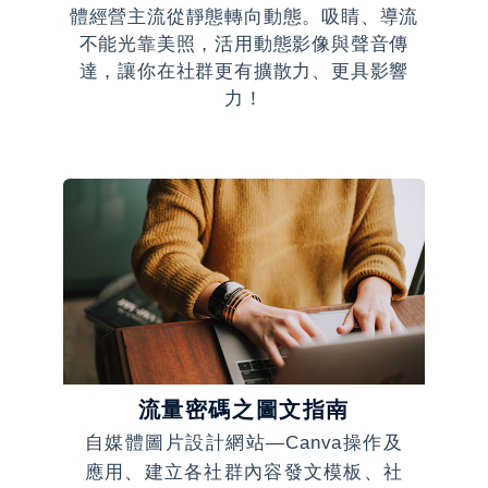
體經營主流從靜態轉向動態。吸睛、導流
不能光靠美照，活用動態影像與聲音傳
達，讓你在社群更有擴散力、更具影響
力！
流量密碼之圖文指南
的使
自媒體圖片設計網站—Canva操作及
認
的深
應用、建立各社群內容發文模板、社
機