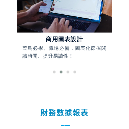
商用圖表設計
，高
菜鳥必學、職場必備，圖表化節省閱
簡
讀時間、提升易讀性！
想
力
財務數據報表