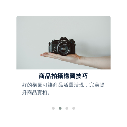
商品拍攝構圖技巧
人邁
好的構圖可讓商品活靈活現，完美提
全
升商品賣相。
化