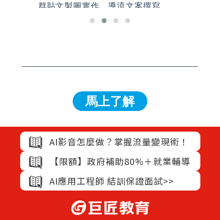
群貼文製圖實作、導流文案撰寫。
風
企
作
馬上了解