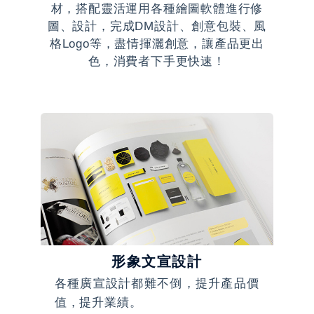
材，搭配靈活運用各種繪圖軟體進行修
圖、設計，完成DM設計、創意包裝、風
格Logo等，盡情揮灑創意，讓產品更出
色，消費者下手更快速！
形象文宣設計
設計
各種廣宣設計都難不倒，提升產品價
包
值，提升業績。
成