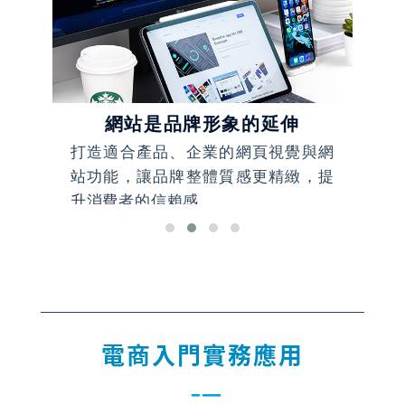
網站是品牌形象的延伸
到整
打造適合產品、企業的網頁視覺與網
根
站功能，讓品牌整體質感更精緻，提
讓
升消費者的信賴感。
電商入門實務應用