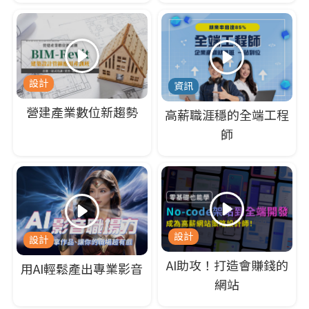
設計
資訊
營建產業數位新趨勢
高薪職涯穩的全端工程
師
設計
設計
AI助攻！打造會賺錢的
用AI輕鬆產出專業影音
網站