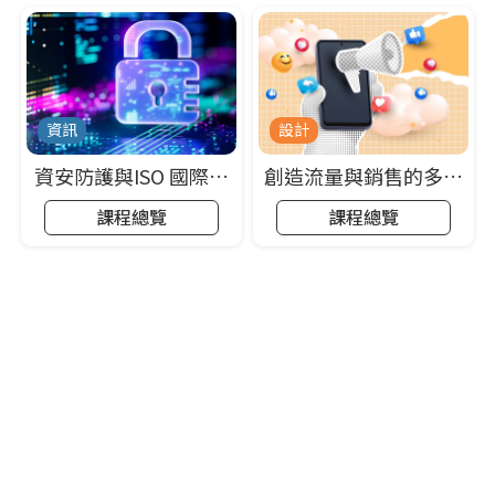
資訊
設計
資安防護與ISO 國際標
創造流量與銷售的多媒
準認證
體行銷應用
課程總覽
課程總覽